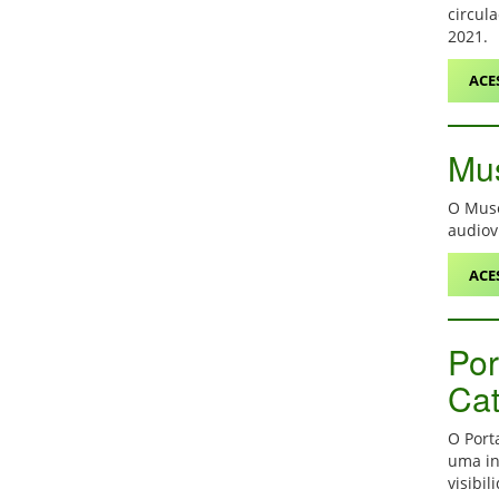
circul
2021.
ACE
Mus
O Muse
audiovi
ACE
Por
Cat
O Port
uma in
visibil