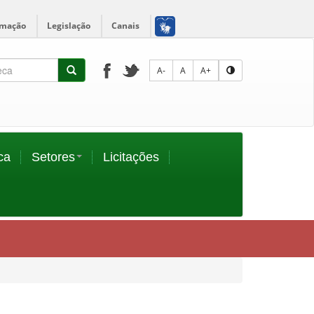
rmação
Legislação
Canais
A-
A
A+
ca
Setores
Licitações