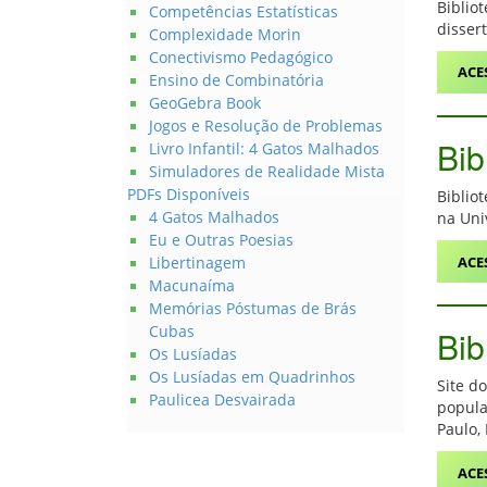
Biblio
Competências Estatísticas
disser
Complexidade Morin
Conectivismo Pedagógico
ACE
Ensino de Combinatória
GeoGebra Book
Jogos e Resolução de Problemas
Bib
Livro Infantil: 4 Gatos Malhados
Simuladores de Realidade Mista
PDFs Disponíveis
Biblio
4 Gatos Malhados
na Uni
Eu e Outras Poesias
ACE
Libertinagem
Macunaíma
Memórias Póstumas de Brás
Cubas
Bib
Os Lusíadas
Os Lusíadas em Quadrinhos
Site d
Paulicea Desvairada
popula
Paulo,
ACE