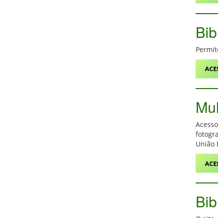
Bib
Permit
ACE
Mu
Acesso
fotogr
União 
ACE
Bib