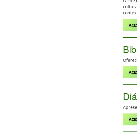
O site
cultur
contex
ACE
Bib
Oferec
ACE
Diá
Aprese
ACE