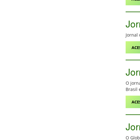
Jor
Jornal
ACE
Jor
O jorn
Brasil
ACE
Jor
O Glob