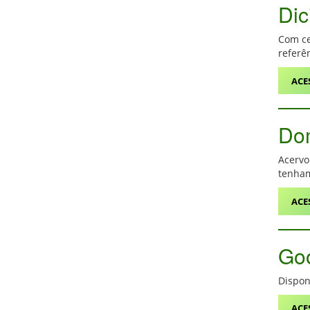
Dic
Com ce
referê
ACE
Dom
Acervo
tenham
ACE
Goo
Disponi
ACE