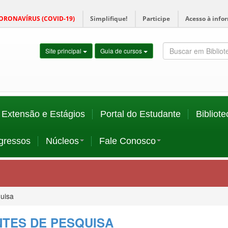
ORONAVÍRUS (COVID-19)
Simplifique!
Participe
Acesso à info
Site principal
Guia de cursos
Extensão e Estágios
Portal do Estudante
Bibliote
gressos
Núcleos
Fale Conosco
uisa
TES DE PESQUISA