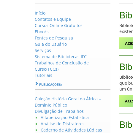
Bib
Início
Contatos e Equipe
Cursos Online Gratuitos
Biblio
existe
Ebooks
Fontes de Pesquisa
ACE
Guia do Usuário
Serviços
Sistema de Bibliotecas IFC
Trabalhos de Conclusão de
Bib
Curso(TCCs)
Tutoriais
Bibliot
que bu
PUBLICAÇÕES:
um úni
Coleção História Geral da África –
ACE
Domínio Público
Divulgação de Trabalhos
Alfabetização Estatística
Bib
Análise de Distratores
Caderno de Atividades Lúdicas