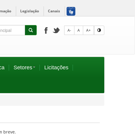
rmação
Legislação
Canais
A-
A
A+
ca
Setores
Licitações
m breve.