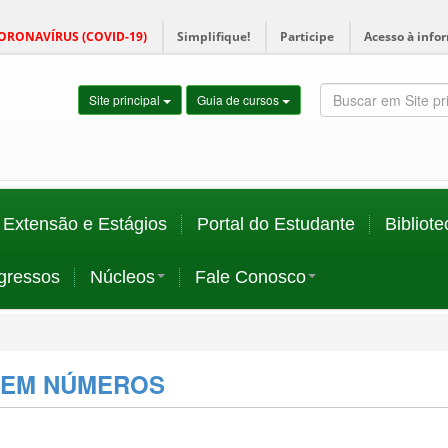
ORONAVÍRUS (COVID-19)
Simplifique!
Participe
Acesso à info
Site principal
Guia de cursos
Extensão e Estágios
Portal do Estudante
Bibliote
gressos
Núcleos
Fale Conosco
 EM NÚMEROS