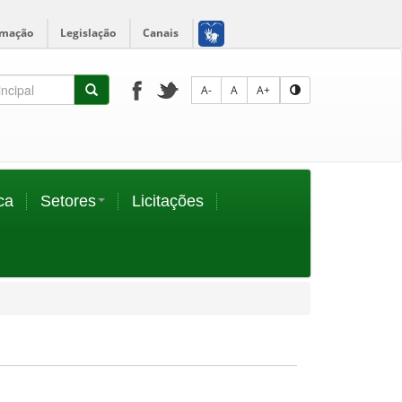
rmação
Legislação
Canais
A-
A
A+
ca
Setores
Licitações