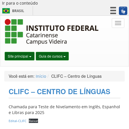
Ir para o conteúdo
BRASIL
CORONAVÍRUS (COVID-19)
Nave
Simplifique!
Participe
Acesso à informação
Legislação
Site principal
Guia de cursos
Canais
Você está em:
CLIFC – Centro de Línguas
Início
CLIFC – CENTRO DE LÍNGUAS
Chamada para Teste de Nivelamento em Inglês, Espanhol
e Libras para 2025
Edital-CLIFC
Baixar