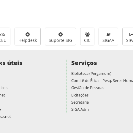
CEU
Helpdesk
Suporte SIG
CIC
SIGAA
SIP
ks úteis
Serviços
Biblioteca (Pergamum)
S
Comitê de Ética – Pesq. Seres Hu
icos
Gestão de Pessoas
net
Licitações
Secretaria
o
SIGA Adm
asnet