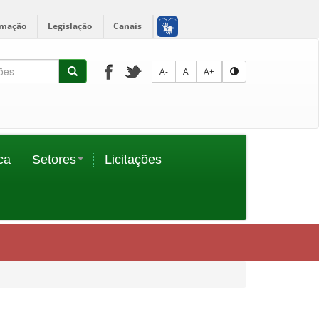
rmação
Legislação
Canais
A-
A
A+
ca
Setores
Licitações