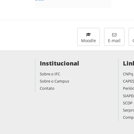
Moodle
E-mail
Institucional
Lin
Sobre o IFC
CNPq
Sobre o Campus
CAPE
Contato
Periód
SIAPE
SCDP
Serpr
Compr