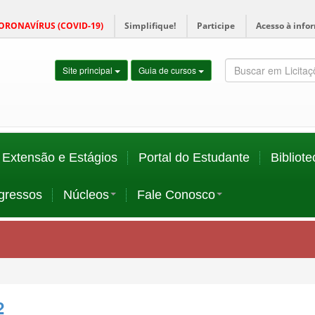
ORONAVÍRUS (COVID-19)
Simplifique!
Participe
Acesso à info
Site principal
Guia de cursos
Extensão e Estágios
Portal do Estudante
Bibliote
gressos
Núcleos
Fale Conosco
2