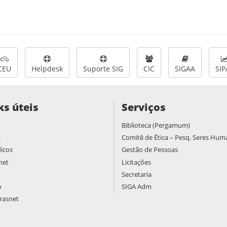
CEU
Helpdesk
Suporte SIG
CIC
SIGAA
SIP
ks úteis
Serviços
Biblioteca (Pergamum)
S
Comitê de Ética – Pesq. Seres Hu
icos
Gestão de Pessoas
net
Licitações
Secretaria
o
SIGA Adm
asnet