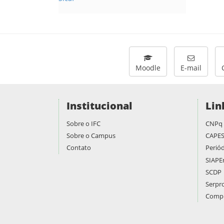
Moodle
E-mail
Institucional
Lin
Sobre o IFC
CNPq
Sobre o Campus
CAPE
Contato
Periód
SIAPE
SCDP
Serpr
Compr