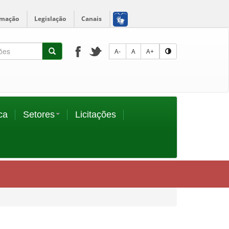
rmação
Legislação
Canais
A-
A
A+
ca
Setores
Licitações