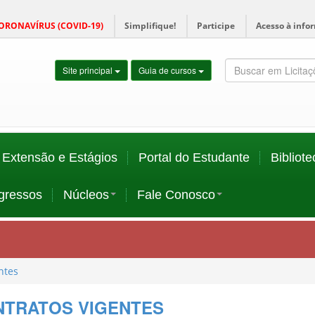
ORONAVÍRUS (COVID-19)
Simplifique!
Participe
Acesso à info
Site principal
Guia de cursos
Extensão e Estágios
Portal do Estudante
Bibliote
gressos
Núcleos
Fale Conosco
ntes
NTRATOS VIGENTES