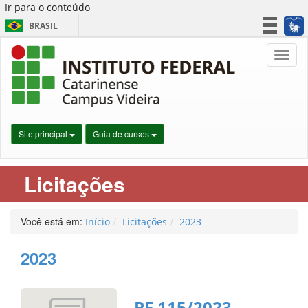
Ir para o conteúdo
BRASIL
CORONAVÍRUS (COVID-19)
Nave
Simplifique!
Participe
Acesso à informação
Legislação
Site principal
Guia de cursos
Canais
Licitações
Você está em:
Início
Licitações
2023
2023
PE 115/2023 –