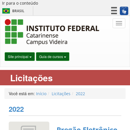
Ir para o conteúdo
BRASIL
CORONAVÍRUS (COVID-19)
Nave
Simplifique!
Participe
Acesso à informação
Legislação
Site principal
Guia de cursos
Canais
Licitações
Você está em:
Início
Licitações
2022
2022
Pregão Eletrônico