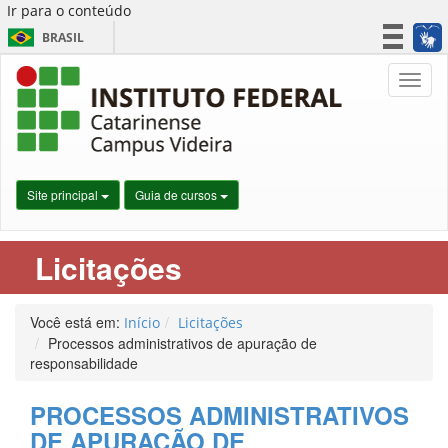
Ir para o conteúdo
BRASIL
CORONAVÍRUS (COVID-19)
Nave
Simplifique!
Participe
Acesso à informação
Legislação
Site principal
Guia de cursos
Canais
Licitações
Você está em:
Início
Licitações
Processos administrativos de apuração de
responsabilidade
PROCESSOS ADMINISTRATIVOS
DE APURAÇÃO DE