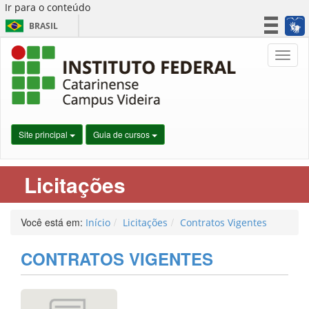
Ir para o conteúdo
BRASIL
CORONAVÍRUS (COVID-19)
Nave
Simplifique!
Participe
Acesso à informação
Legislação
Site principal
Guia de cursos
Canais
Licitações
Você está em:
Início
Licitações
Contratos Vigentes
CONTRATOS VIGENTES