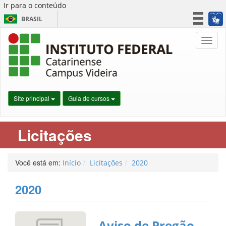
Ir para o conteúdo
BRASIL
CORONAVÍRUS (COVID-19)
Nave
Simplifique!
Participe
Acesso à informação
Legislação
Site principal
Guia de cursos
Canais
Licitações
Você está em:
Início
Licitações
2020
2020
Aviso de Pregão