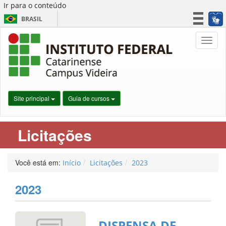
Ir para o conteúdo
BRASIL
CORONAVÍRUS (COVID-19)
Nave
Simplifique!
Participe
Acesso à informação
Legislação
Site principal
Guia de cursos
Canais
Licitações
Você está em:
Início
Licitações
2023
2023
DISPENSA DE